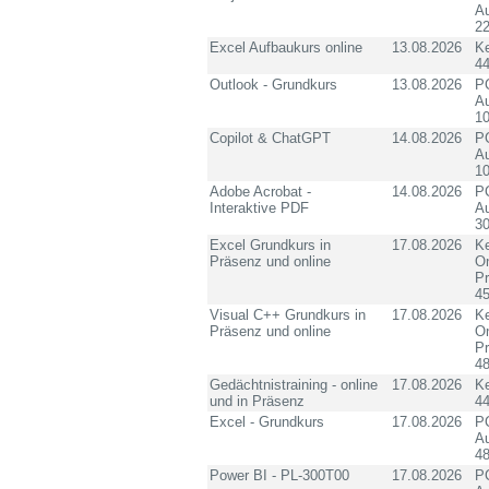
Au
2
Excel Aufbaukurs online
13.08.2026
K
4
Outlook - Grundkurs
13.08.2026
PC
Au
10
Copilot & ChatGPT
14.08.2026
PC
Au
10
Adobe Acrobat -
14.08.2026
PC
Interaktive PDF
Au
3
Excel Grundkurs in
17.08.2026
Ke
Präsenz und online
On
P
4
Visual C++ Grundkurs in
17.08.2026
Ke
Präsenz und online
On
P
4
Gedächtnistraining - online
17.08.2026
K
und in Präsenz
4
Excel - Grundkurs
17.08.2026
PC
Au
4
Power BI - PL-300T00
17.08.2026
PC