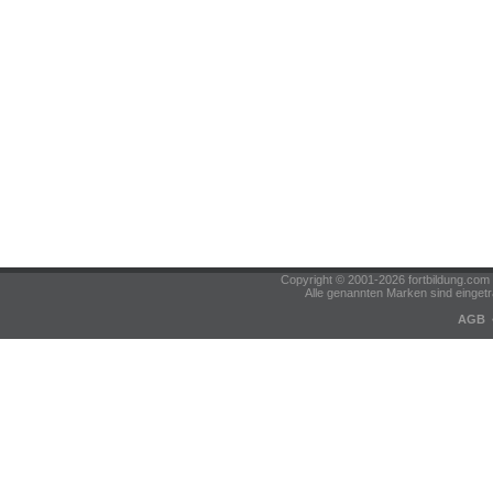
Copyright © 2001-2026 fortbildung.c
Alle genannten Marken sind eingetr
AGB