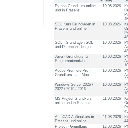
anfang
S
Python Grundkurs online
10.08.2026
Ke
und in Präsenz
On
P
4
SQL Kurs Grundlagen in
10.08.2026
Ke
Präsenz und online
On
P
4
SQL - Grundlagen SQL
10.08.2026
PC
und Datenbankdesign
Au
4
Java - Grundkurs für
10.08.2026
PC
Programmiererfahrene
Au
10
Adobe Premiere Pro -
10.08.2026
PC
Grundkurs - auf Mac
Au
2
Windows Server 2025 /
10.08.2026
PC
2022 / 2019 / 2016
Au
10
MS Project Grundkurs
11.08.2026
Ke
online und in Präsenz
On
P
4
AutoCAD Aufbaukurs in
11.08.2026
K
Präsenz und online
4
Project - Grundkurs
12.08.2026
PC