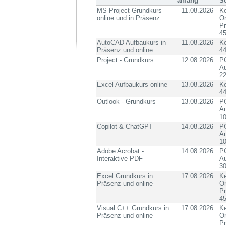
anfang
S
MS Project Grundkurs
11.08.2026
Ke
online und in Präsenz
On
P
4
AutoCAD Aufbaukurs in
11.08.2026
K
Präsenz und online
4
Project - Grundkurs
12.08.2026
PC
Au
2
Excel Aufbaukurs online
13.08.2026
K
4
Outlook - Grundkurs
13.08.2026
PC
Au
10
Copilot & ChatGPT
14.08.2026
PC
Au
10
Adobe Acrobat -
14.08.2026
PC
Interaktive PDF
Au
3
Excel Grundkurs in
17.08.2026
Ke
Präsenz und online
On
P
4
Visual C++ Grundkurs in
17.08.2026
Ke
Präsenz und online
On
P