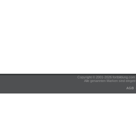
Copyright © 2001-2026 fortbildung.c
Alle genannten Marken sind eingetr
AGB