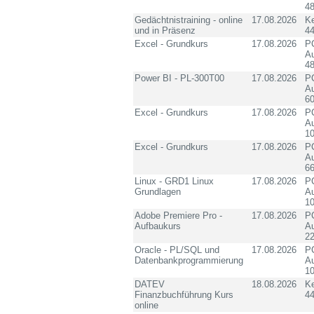
4
Gedächtnistraining - online
17.08.2026
K
und in Präsenz
4
Excel - Grundkurs
17.08.2026
PC
Au
4
Power BI - PL-300T00
17.08.2026
PC
Au
60
Excel - Grundkurs
17.08.2026
PC
Au
10
Excel - Grundkurs
17.08.2026
PC
Au
6
Linux - GRD1 Linux
17.08.2026
PC
Grundlagen
Au
10
Adobe Premiere Pro -
17.08.2026
PC
Aufbaukurs
Au
2
Oracle - PL/SQL und
17.08.2026
PC
Datenbankprogrammierung
Au
10
DATEV
18.08.2026
K
Finanzbuchführung Kurs
4
online