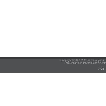
Copyright © 2001-2026 fortbildung.c
Alle genannten Marken sind eingetr
AGB