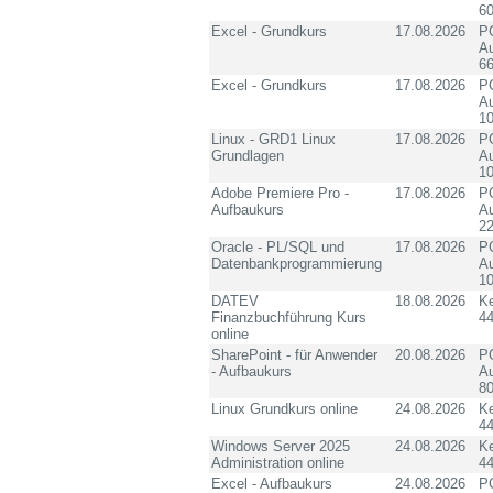
60
Excel - Grundkurs
17.08.2026
PC
Au
6
Excel - Grundkurs
17.08.2026
PC
Au
10
Linux - GRD1 Linux
17.08.2026
PC
Grundlagen
Au
10
Adobe Premiere Pro -
17.08.2026
PC
Aufbaukurs
Au
2
Oracle - PL/SQL und
17.08.2026
PC
Datenbankprogrammierung
Au
10
DATEV
18.08.2026
K
Finanzbuchführung Kurs
4
online
SharePoint - für Anwender
20.08.2026
PC
- Aufbaukurs
Au
8
Linux Grundkurs online
24.08.2026
K
4
Windows Server 2025
24.08.2026
K
Administration online
4
Excel - Aufbaukurs
24.08.2026
PC