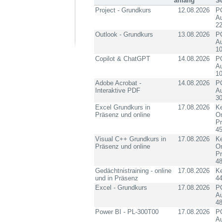
anfang
S
Project - Grundkurs
12.08.2026
PC
Au
2
Outlook - Grundkurs
13.08.2026
PC
Au
10
Copilot & ChatGPT
14.08.2026
PC
Au
10
Adobe Acrobat -
14.08.2026
PC
Interaktive PDF
Au
3
Excel Grundkurs in
17.08.2026
Ke
Präsenz und online
On
P
4
Visual C++ Grundkurs in
17.08.2026
Ke
Präsenz und online
On
P
4
Gedächtnistraining - online
17.08.2026
K
und in Präsenz
4
Excel - Grundkurs
17.08.2026
PC
Au
4
Power BI - PL-300T00
17.08.2026
PC
Au