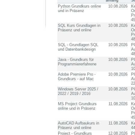
anfang
S
Python Grundkurs online
10.08.2026
Ke
und in Präsenz
On
P
4
SQL Kurs Grundlagen in
10.08.2026
Ke
Präsenz und online
On
P
4
SQL - Grundlagen SQL
10.08.2026
PC
und Datenbankdesign
Au
4
Java - Grundkurs für
10.08.2026
PC
Programmiererfahrene
Au
10
Adobe Premiere Pro -
10.08.2026
PC
Grundkurs - auf Mac
Au
2
Windows Server 2025 /
10.08.2026
PC
2022 / 2019 / 2016
Au
10
MS Project Grundkurs
11.08.2026
Ke
online und in Präsenz
On
P
4
AutoCAD Aufbaukurs in
11.08.2026
K
Präsenz und online
4
Project - Grundkurs
12.08.2026
PC