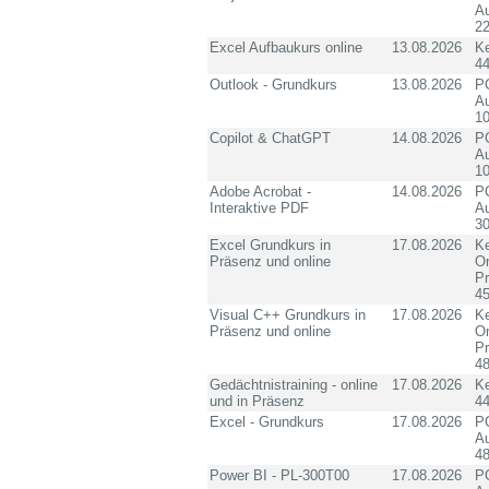
Au
2
Excel Aufbaukurs online
13.08.2026
K
4
Outlook - Grundkurs
13.08.2026
PC
Au
10
Copilot & ChatGPT
14.08.2026
PC
Au
10
Adobe Acrobat -
14.08.2026
PC
Interaktive PDF
Au
3
Excel Grundkurs in
17.08.2026
Ke
Präsenz und online
On
P
4
Visual C++ Grundkurs in
17.08.2026
Ke
Präsenz und online
On
P
4
Gedächtnistraining - online
17.08.2026
K
und in Präsenz
4
Excel - Grundkurs
17.08.2026
PC
Au
4
Power BI - PL-300T00
17.08.2026
PC