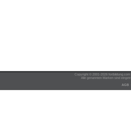
Copyright © 2001-2026 fortbildung.c
Alle genannten Marken sind eingetr
AGB