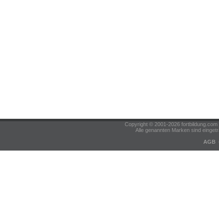
Copyright © 2001-2026 fortbildung.c
Alle genannten Marken sind eingetr
AGB