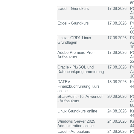
60
Excel - Grundkurs
17.08.2026
PC
Au
10
Excel - Grundkurs
17.08.2026
PC
Au
6
Linux - GRD1 Linux
17.08.2026
PC
Grundlagen
Au
10
Adobe Premiere Pro -
17.08.2026
PC
Aufbaukurs
Au
2
Oracle - PL/SQL und
17.08.2026
PC
Datenbankprogrammierung
Au
10
DATEV
18.08.2026
K
Finanzbuchführung Kurs
4
online
SharePoint - für Anwender
20.08.2026
PC
- Aufbaukurs
Au
8
Linux Grundkurs online
24.08.2026
K
4
Windows Server 2025
24.08.2026
K
Administration online
4
Excel - Aufbaukurs
24.08.2026
PC