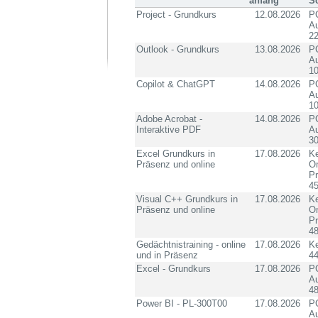
anfang
S
Project - Grundkurs
12.08.2026
PC
Au
2
Outlook - Grundkurs
13.08.2026
PC
Au
10
Copilot & ChatGPT
14.08.2026
PC
Au
10
Adobe Acrobat -
14.08.2026
PC
Interaktive PDF
Au
3
Excel Grundkurs in
17.08.2026
Ke
Präsenz und online
On
P
4
Visual C++ Grundkurs in
17.08.2026
Ke
Präsenz und online
On
P
4
Gedächtnistraining - online
17.08.2026
K
und in Präsenz
4
Excel - Grundkurs
17.08.2026
PC
Au
4
Power BI - PL-300T00
17.08.2026
PC
Au