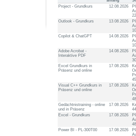
anfang
S
Project - Grundkurs
12.08.2026
PC
Au
2
Outlook - Grundkurs
13.08.2026
PC
Au
10
Copilot & ChatGPT
14.08.2026
PC
Au
10
Adobe Acrobat -
14.08.2026
PC
Interaktive PDF
Au
3
Excel Grundkurs in
17.08.2026
Ke
Präsenz und online
On
P
4
Visual C++ Grundkurs in
17.08.2026
Ke
Präsenz und online
On
P
4
Gedächtnistraining - online
17.08.2026
K
und in Präsenz
4
Excel - Grundkurs
17.08.2026
PC
Au
4
Power BI - PL-300T00
17.08.2026
PC
Au