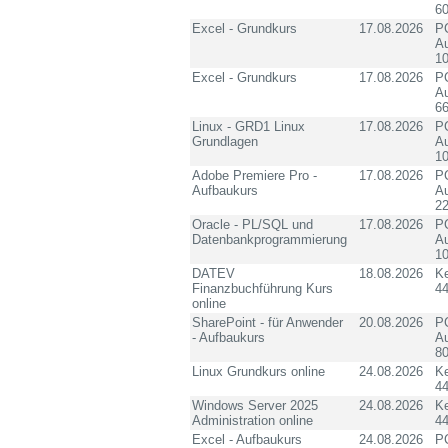
60
Excel - Grundkurs
17.08.2026
PC
Au
10
Excel - Grundkurs
17.08.2026
PC
Au
6
Linux - GRD1 Linux
17.08.2026
PC
Grundlagen
Au
10
Adobe Premiere Pro -
17.08.2026
PC
Aufbaukurs
Au
2
Oracle - PL/SQL und
17.08.2026
PC
Datenbankprogrammierung
Au
10
DATEV
18.08.2026
K
Finanzbuchführung Kurs
4
online
SharePoint - für Anwender
20.08.2026
PC
- Aufbaukurs
Au
8
Linux Grundkurs online
24.08.2026
K
4
Windows Server 2025
24.08.2026
K
Administration online
4
Excel - Aufbaukurs
24.08.2026
PC