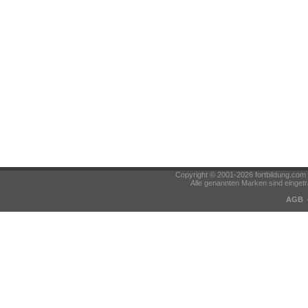
Copyright © 2001-2026 fortbildung.c
Alle genannten Marken sind eingetr
AGB