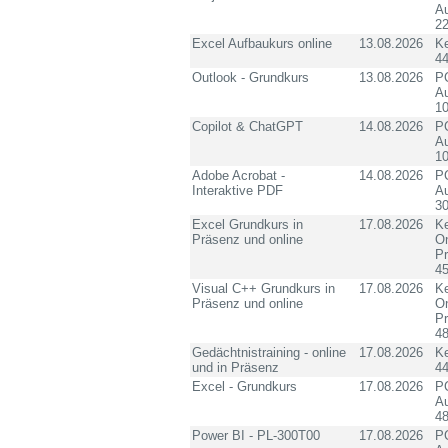
Au
2
Excel Aufbaukurs online
13.08.2026
K
4
Outlook - Grundkurs
13.08.2026
PC
Au
10
Copilot & ChatGPT
14.08.2026
PC
Au
10
Adobe Acrobat -
14.08.2026
PC
Interaktive PDF
Au
3
Excel Grundkurs in
17.08.2026
Ke
Präsenz und online
On
P
4
Visual C++ Grundkurs in
17.08.2026
Ke
Präsenz und online
On
P
4
Gedächtnistraining - online
17.08.2026
K
und in Präsenz
4
Excel - Grundkurs
17.08.2026
PC
Au
4
Power BI - PL-300T00
17.08.2026
PC