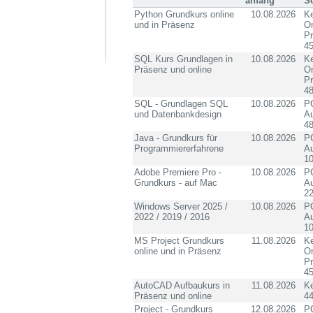
anfang
S
Python Grundkurs online
10.08.2026
Ke
und in Präsenz
On
P
4
SQL Kurs Grundlagen in
10.08.2026
Ke
Präsenz und online
On
P
4
SQL - Grundlagen SQL
10.08.2026
PC
und Datenbankdesign
Au
4
Java - Grundkurs für
10.08.2026
PC
Programmiererfahrene
Au
10
Adobe Premiere Pro -
10.08.2026
PC
Grundkurs - auf Mac
Au
2
Windows Server 2025 /
10.08.2026
PC
2022 / 2019 / 2016
Au
10
MS Project Grundkurs
11.08.2026
Ke
online und in Präsenz
On
P
4
AutoCAD Aufbaukurs in
11.08.2026
K
Präsenz und online
4
Project - Grundkurs
12.08.2026
PC