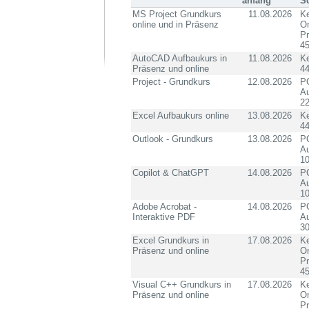
anfang
S
MS Project Grundkurs
11.08.2026
Ke
online und in Präsenz
On
P
4
AutoCAD Aufbaukurs in
11.08.2026
K
Präsenz und online
4
Project - Grundkurs
12.08.2026
PC
Au
2
Excel Aufbaukurs online
13.08.2026
K
4
Outlook - Grundkurs
13.08.2026
PC
Au
10
Copilot & ChatGPT
14.08.2026
PC
Au
10
Adobe Acrobat -
14.08.2026
PC
Interaktive PDF
Au
3
Excel Grundkurs in
17.08.2026
Ke
Präsenz und online
On
P
4
Visual C++ Grundkurs in
17.08.2026
Ke
Präsenz und online
On
P