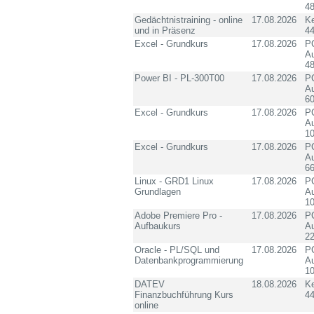
4
Gedächtnistraining - online
17.08.2026
K
und in Präsenz
4
Excel - Grundkurs
17.08.2026
PC
Au
4
Power BI - PL-300T00
17.08.2026
PC
Au
60
Excel - Grundkurs
17.08.2026
PC
Au
10
Excel - Grundkurs
17.08.2026
PC
Au
6
Linux - GRD1 Linux
17.08.2026
PC
Grundlagen
Au
10
Adobe Premiere Pro -
17.08.2026
PC
Aufbaukurs
Au
2
Oracle - PL/SQL und
17.08.2026
PC
Datenbankprogrammierung
Au
10
DATEV
18.08.2026
K
Finanzbuchführung Kurs
4
online